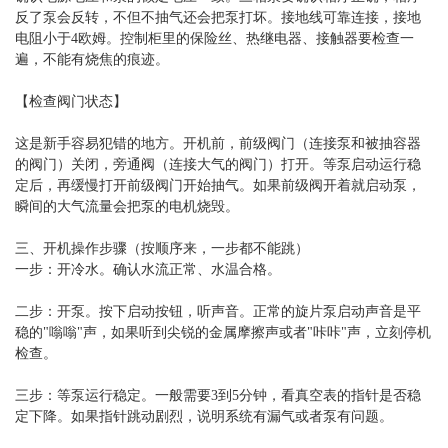
反了泵会反转，不但不抽气还会把泵打坏。接地线可靠连接，接地
电阻小于4欧姆。控制柜里的保险丝、热继电器、接触器要检查一
遍，不能有烧焦的痕迹。
【检查阀门状态】
这是新手容易犯错的地方。开机前，前级阀门（连接泵和被抽容器
的阀门）关闭，旁通阀（连接大气的阀门）打开。等泵启动运行稳
定后，再缓慢打开前级阀门开始抽气。如果前级阀开着就启动泵，
瞬间的大气流量会把泵的电机烧毁。
三、开机操作步骤（按顺序来，一步都不能跳）
一步：开冷水。确认水流正常、水温合格。
二步：开泵。按下启动按钮，听声音。正常的旋片泵启动声音是平
稳的"嗡嗡"声，如果听到尖锐的金属摩擦声或者"咔咔"声，立刻停机
检查。
三步：等泵运行稳定。一般需要3到5分钟，看真空表的指针是否稳
定下降。如果指针跳动剧烈，说明系统有漏气或者泵有问题。