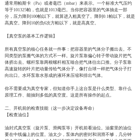
通常用帕斯卡（Pa）或者毫巴（mbar）来表示。一个标准大气压约
等于101325帕，也就是1013毫巴。当你把容器里的气体抽走一部
分，压力降到100帕以下，就算进入粗真空了。降到0.1帕以下，就是
高真空。降到10的负6次方帕以下，就是高真空。
【真空泵的基本工作逻辑】
所有真空泵的核心任务就一件事：把容器里的气体分子搬出去。不
同类型的泵搬气体的方式不一样。旋片泵靠偏心转子带动旋片把气
体挤出去。螺杆泵靠两根螺杆相互啮合把气体往出口推。分子泵靠
高速旋转的叶片把动量传给气体分子，像打台球一样把气体分子打
向出口。水环泵靠水形成的液环来压缩和排出气体。
你不需要成为真空专家，但知道你手上这台泵是什么类型、靠什么
原理工作、能抽到多低的真空度。这是所有操作的起点。
二、开机前的检查技能（这一步决定设备寿命）
【检查油位】
油封式真空泵（旋片泵、滑阀泵等）开机前看油位。油窗里的油位
要在中线偏上的位置。油太少，泵体内的密封和润滑不够，几分钟