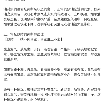
油封泵的油窗是判断泵状态的窗口。正常的泵油是透明的淡。如果
油变成白色，说明有水蒸气进入泵内导致油化，立即换油。如果油
变成黑色，说明泵内部磨损严重，金属颗粒混入油中，要检查泵。
如果油位在快速下降，说明系统有漏油点或者油被大量带出。
五、常见故障的判断和处理
【故障一：抽不到真空，真空度上不去】
先查漏气。从泵出口开始，沿着管路一个接头一个接头地喷肥皂
水，哪里冒泡哪里漏。法兰漏就紧螺栓，软管漏就换软管，焊缝漏
就重新焊。
如果管路不漏，再查泵。看油位够不够，看油有没有化，看泵油有
没有变质发黑。油封泵的旋片磨损后密封不严，也会导致抽不到真
空。
还有一种情况：被抽容器本身在放气。新容器、新管路、新密封件
都会放气，需要持续抽一段时间才能把表面吸附的气体抽干净。这
种情况不是故障，耐心等就行。