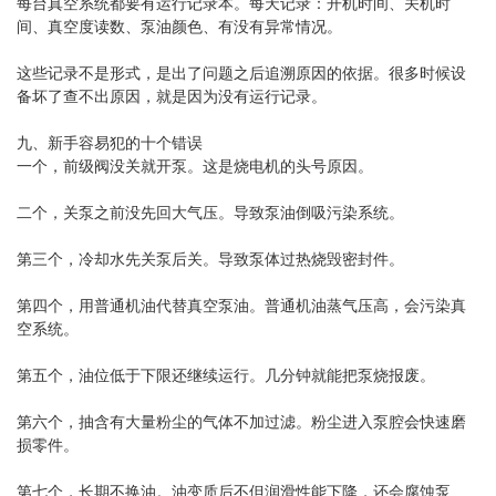
每台真空系统都要有运行记录本。每天记录：开机时间、关机时
间、真空度读数、泵油颜色、有没有异常情况。
这些记录不是形式，是出了问题之后追溯原因的依据。很多时候设
备坏了查不出原因，就是因为没有运行记录。
九、新手容易犯的十个错误
一个，前级阀没关就开泵。这是烧电机的头号原因。
二个，关泵之前没先回大气压。导致泵油倒吸污染系统。
第三个，冷却水先关泵后关。导致泵体过热烧毁密封件。
第四个，用普通机油代替真空泵油。普通机油蒸气压高，会污染真
空系统。
第五个，油位低于下限还继续运行。几分钟就能把泵烧报废。
第六个，抽含有大量粉尘的气体不加过滤。粉尘进入泵腔会快速磨
损零件。
第七个，长期不换油。油变质后不但润滑性能下降，还会腐蚀泵