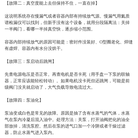
【故障二：真空度能上去但保持不住，一直在掉】
这说明系统存在慢漏气或者容器内部有持续放气源。慢漏气用氦质
谱检漏仪可以找到，但新手没有这个设备，就用分段隔离法：关掉
一半阀门，看哪一半掉真空快，逐步缩小范围。
容器内部持续放气的原因可能是：密封件没装好、O型圈老化、焊缝
有虚焊、容器内有水分没烘干。
【故障三：泵启动后跳闸】
先查电源电压是否正常。再查电机是否卡死（用手盘一下泵的联轴
器，正常应该能轻松转动）。如果电机没卡死但还跳闸，可能是前
级阀门没关就启动了，大气负载导致电流过大。
【故障四：泵油化】
泵油变成白色是常见的故障。原因是抽了含有水蒸气的气体，水蒸
气在泵内冷凝后混入油中。处理方法：关泵，打开油阀把化的油全
部放掉，清洗泵腔。然后在泵的进气口加一个冷阱或者干燥过滤
器，防止水蒸气进入泵内。