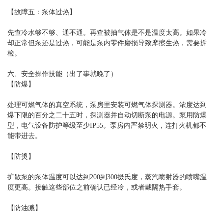
【故障五：泵体过热】
先查冷水够不够、通不通。再查被抽气体是不是温度太高。如果冷
却正常但泵还是过热，可能是泵内零件磨损导致摩擦生热，需要拆
检。
六、安全操作技能（出了事就晚了）
【防爆】
处理可燃气体的真空系统，泵房里安装可燃气体探测器。浓度达到
爆下限的百分之二十五时，探测器并自动切断泵的电源。泵用防爆
型，电气设备防护等级至少IP55。泵房内严禁明火，连打火机都不
能带进去。
【防烫】
扩散泵的泵体温度可以达到200到300摄氏度，蒸汽喷射器的喷嘴温
度更高。接触这些部位之前确认已经冷，或者戴隔热手套。
【防油溅】