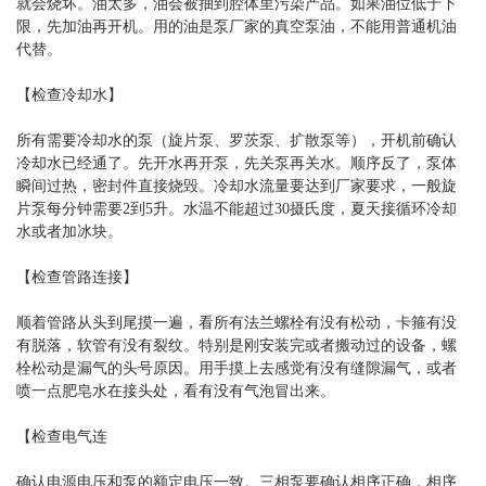
就会烧坏。油太多，油会被抽到腔体里污染产品。如果油位低于下
限，先加油再开机。用的油是泵厂家的真空泵油，不能用普通机油
代替。
【检查冷却水】
所有需要冷却水的泵（旋片泵、罗茨泵、扩散泵等），开机前确认
冷却水已经通了。先开水再开泵，先关泵再关水。顺序反了，泵体
瞬间过热，密封件直接烧毁。冷却水流量要达到厂家要求，一般旋
片泵每分钟需要2到5升。水温不能超过30摄氏度，夏天接循环冷却
水或者加冰块。
【检查管路连接】
顺着管路从头到尾摸一遍，看所有法兰螺栓有没有松动，卡箍有没
有脱落，软管有没有裂纹。特别是刚安装完或者搬动过的设备，螺
栓松动是漏气的头号原因。用手摸上去感觉有没有缝隙漏气，或者
喷一点肥皂水在接头处，看有没有气泡冒出来。
【检查电气连
确认电源电压和泵的额定电压一致。三相泵要确认相序正确，相序