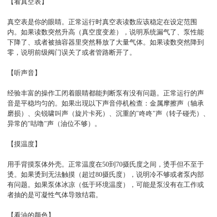
【看真空表】
真空表是你的眼睛。正常运行时真空表读数应该稳定在设定范围
内。如果读数突然升高（真空度变差），说明系统漏气了、泵性能
下降了、或者被抽容器里突然释放了大量气体。如果读数突然降到
零，说明前级阀门误关了或者管路断开了。
【听声音】
经验丰富的操作工闭着眼睛都能判断泵有没有问题。正常运行的声
音是平稳均匀的。如果出现以下声音停机检查：金属摩擦声（轴承
磨损）、尖锐啸叫声（旋片卡死）、沉重的"咚咚"声（转子碰壳）、
异常的"咕噜"声（油位不够）。
【摸温度】
用手背摸泵体外壳。正常温度在50到70摄氏度之间，烫手但不至于
烫。如果烫到无法触摸（超过80摄氏度），说明冷不够或者泵内部
有问题。如果泵体冰凉（低于环境温度），可能是泵没有在工作或
者抽的是可凝性气体导致结霜。
【看油的颜色】