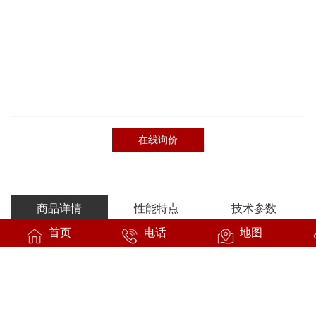
在线询价
商品详情
性能特点
技术参数
首页
电话
地图
——按照客户要求，加工订制；
——一对一专业出图设计；
——可配套指定真空机组系统；
——耐高温、耐腐蚀；
——高质量、高精度；